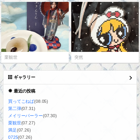
栗観世
突然
ギャラリー
最近の投稿
買ってこねば
(08.05)
第二弾
(07.31)
メイリーパーラー
(07.30)
栗観世
(07.27)
満足
(07.26)
0725
(07.26)