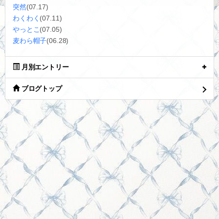
突然
(07.17)
わくわく
(07.11)
やっとこ
(07.05)
麦わら帽子
(06.28)
月別エントリー
ブログトップ