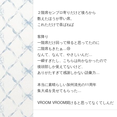
２階席センブロ寄りだけど後ろから
数えたほうが早い席。
これただけで喜ばねば
客降り
一階席だけ回って帰ると思ってたのに
二階席もきたぁ…😢
なんて、なんて、やさしいんだ…
一瞬すぎたし、こちらは向かなかったので
後頭部しか覚えてないけど、
ありがたすぎて感謝しかない語彙力…
本当に素晴らしい加州清光の11周年
集大成を見せてもらった…
VROOM VROOM聞けると思ってなくてしんだ