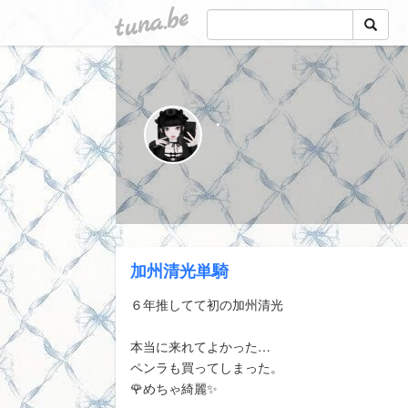
tuna.be
.
加州清光単騎
６年推してて初の加州清光
本当に来れてよかった…
ペンラも買ってしまった。
🌹めちゃ綺麗✨