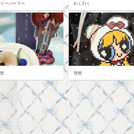
イリーパーラー
わくわく
観世
突然