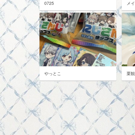
0725
メ
やっとこ
栗