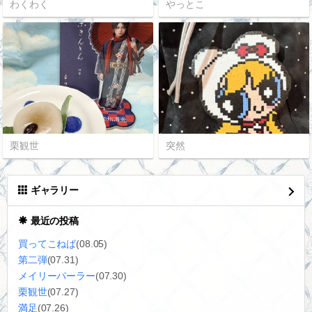
わくわく
やっとこ
栗観世
突然
ギャラリー
最近の投稿
買ってこねば
(08.05)
第二弾
(07.31)
メイリーパーラー
(07.30)
栗観世
(07.27)
満足
(07.26)