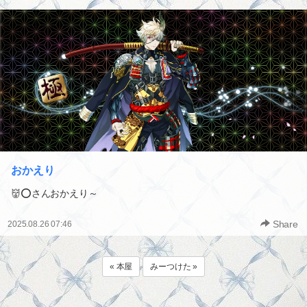
おかえり
👹⭕️さんおかえり～
Share
2025.08.26 07:46
« 本屋
みーつけた »