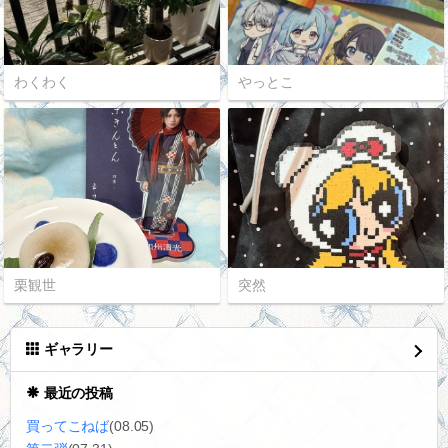
わくわく
やっとこ
栗観世
突然
ギャラリー
最近の投稿
買ってこねば
(08.05)