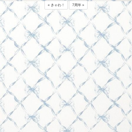
« きゃわ！
7周年 »